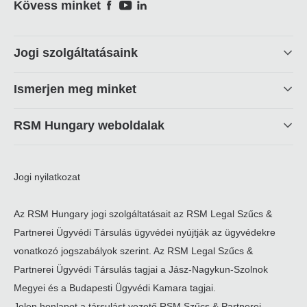
Social
Kövess minket
Footer
Jogi szolgáltatásaink
linkek
Ismerjen meg minket
RSM Hungary weboldalak
Jogi nyilatkozat
Az RSM Hungary jogi szolgáltatásait az RSM Legal Szűcs &
Partnerei Ügyvédi Társulás ügyvédei nyújtják az ügyvédekre
vonatkozó jogszabályok szerint. Az RSM Legal Szűcs &
Partnerei Ügyvédi Társulás tagjai a Jász-Nagykun-Szolnok
Megyei és a Budapesti Ügyvédi Kamara tagjai.
Jelen honlapot a társulást vezető RSM Szűcs & Partnerei