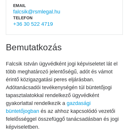
EMAIL
falcsik@rsmlegal.hu
TELEFON
+36 30 522 4719
Bemutatkozás
Falcsik István ügyvédként jogi képviseletet lát el
több meghatározó jelentőségű, adót és vámot
érintő közigazgatási peres eljárásban.
Adótanácsadói tevékenységén túl büntetőjogi
tapasztalatokkal rendelkező ügyvédként
gyakorlattal rendelkezik a
gazdasági
büntetőjogban
és az ahhoz kapcsolódó vezetői
felelősséggel összefüggő tanácsadásban és jogi
képviseletben.