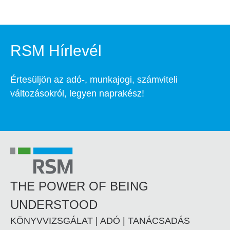
RSM Hírlevél
Értesüljön az adó-, munkajogi, számviteli
változásokról, legyen naprakész!
THE POWER OF BEING
UNDERSTOOD
KÖNYVVIZSGÁLAT | ADÓ | TANÁCSADÁS