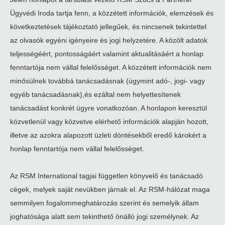
Ügyvédi Iroda tartja fenn, a közzétett információk, elemzések és
következtetések tájékoztató jellegűek, és nincsenek tekintettel
az olvasók egyéni igényeire és jogi helyzetére. A közölt adatok
teljességéért, pontosságáért valamint aktualitásáért a honlap
fenntartója nem vállal felelősséget. A közzétett információk nem
minősülnek továbbá tanácsadásnak (úgymint adó-, jogi- vagy
egyéb tanácsadásnak),és ezáltal nem helyettesítenek
tanácsadást konkrét ügyre vonatkozóan. A honlapon keresztül
közvetlenül vagy közvetve elérhető információk alapján hozott,
illetve az azokra alapozott üzleti döntésekből eredő károkért a
honlap fenntartója nem vállal felelősséget.
Az RSM International tagjai független könyvelő és tanácsadó
cégek, melyek saját nevükben járnak el. Az RSM-hálózat maga
semmilyen fogalommeghatározás szerint és semelyik állam
joghatósága alatt sem tekinthető önálló jogi személynek. Az