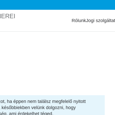
NEREI
Főmenü
Rólunk
Jogi szolgálta
jzot, ha éppen nem találsz megfelelő nyitott
 a későbbiekben velünk dolgozni, hogy
ség, ami érdekelhet téged.