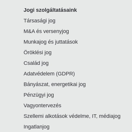
Footer
Jogi szolgáltatásaink
Társasági jog
linkek
M&A és versenyjog
Munkajog és juttatások
Öröklési jog
Család jog
Adatvédelem (GDPR)
Bányászat, energetikai jog
Pénzügyi jog
Vagyontervezés
Szellemi alkotások védelme, IT, médiajog
Ingatlanjog