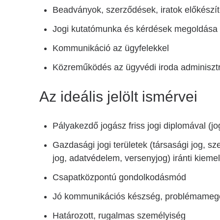
Beadványok, szerződések, iratok előkészí
Jogi kutatómunka és kérdések megoldása
Kommunikáció az ügyfelekkel
Közreműködés az ügyvédi iroda adminisztr
Az ideális jelölt ismérvei
Pályakezdő jogász friss jogi diplomával (jog
Gazdasági jogi területek (társasági jog, s
jog, adatvédelem, versenyjog) iránti kieme
Csapatközpontú gondolkodásmód
Jó kommunikációs készség, problémameg
Határozott, rugalmas személyiség