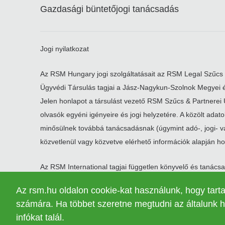
Gazdasági büntetőjogi tanácsadás
Jogi nyilatkozat
Az RSM Hungary jogi szolgáltatásait az RSM Legal Szűcs 
Ügyvédi Társulás tagjai a Jász-Nagykun-Szolnok Megyei é
Jelen honlapot a társulást vezető RSM Szűcs & Partnerei Üg
olvasók egyéni igényeire és jogi helyzetére. A közölt adat
minősülnek továbbá tanácsadásnak (úgymint adó-, jogi- v
közvetlenül vagy közvetve elérhető információk alapján hoz
Az RSM International tagjai független könyvelő és tanác
joghatósága alatt sem tekinthető önálló jogi személynek.
(cégjegyzékszám: 4040589). A hálózat tagjai által használ
Az rsm.hu oldalon cookie-kat használunk, hogy tar
Association Svájcban, a svájci polgári törvénykönyv § 60 
számára. Ha többet szeretne megtudni az általunk h
infókat talál.
© 2026 RSM Hungary Zrt. | Minden jog fenntartva