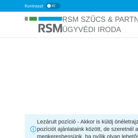
Ugrás
Kontraszt
KI
a
RSM SZŰCS & PART
tartalomra
ÜGYVÉDI IRODA
FŐOLDAL
KARRIER
Ügyvédjelölt
Lezárult pozíció
- Akkor is küldj önéletra
pozíciót ajánlataink között, de szeretnél
megkereshessünk, ha nyílik olyan lehető