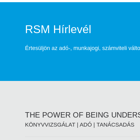
RSM Hírlevél
Értesüljön az adó-, munkajogi, számviteli vált
THE POWER OF BEING UNDE
KÖNYVVIZSGÁLAT | ADÓ | TANÁCSADÁS