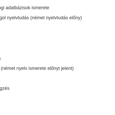
ogi adatbázisok ismerete
gol nyelvtudás (német nyelvtudás előny)
s
 (német nyelv ismerete előnyt jelent)
égzés