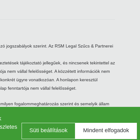
zó jogszabályok szerint. Az RSM Legal Szűcs & Partnerei
ztetések tájékoztató jellegűek, és nincsenek tekintettel az
tója nem vállal felelősséget. A közzétett információk nem
 konkrét ügyre vonatkozóan. A honlapon keresztül
lap fenntartója nem vállal felelősséget.
mmilyen fogalommeghatározás szerint és semelyik állam
székhelye 200 Aldersgate Street, London, EC1A 4HD
International Association tulajdona. Az RSM International
k
szletes
Süti beállítások
Mindent elfogadok
Adatkezelési tájékoztató
Kapcsolat
Süti beállítások
Legal