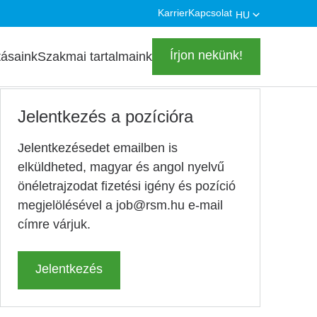
Karrier
Kapcsolat
HU
Secondary
Highlighted
navigation
Írjon nekünk!
tásaink
Szakmai tartalmaink
Jelentkezés a pozícióra
Jelentkezésedet emailben is
elküldheted, magyar és angol nyelvű
önéletrajzodat fizetési igény és pozíció
megjelölésével a job@rsm.hu e-mail
címre várjuk.
Jelentkezés