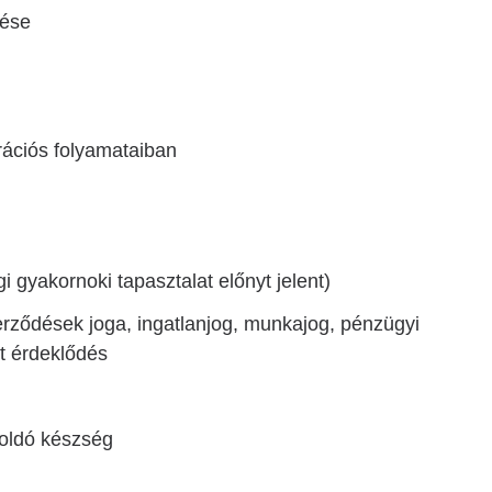
tése
ációs folyamataiban
i gyakornoki tapasztalat előnyt jelent)
zerződések joga, ingatlanjog, munkajog, pénzügyi
lt érdeklődés
oldó készség