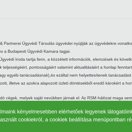
& Partnerei Ügyvédi Társulás ügyvédei nyújtják az ügyvédekre vonatko
s a Budapesti Ügyvédi Kamara tagjai.
yvédi Iroda tartja fenn, a közzétett információk, elemzések és követke
ok teljességéért, pontosságáért valamint aktualitásáért a honlap fenntar
agy egyéb tanácsadásnak),és ezáltal nem helyettesítenek tanácsadást
ott, illetve az azokra alapozott üzleti döntésekből eredő károkért a hon
sadó cégek, melyek saját nevükben járnak el. Az RSM-hálózat maga se
 Az RSM hálózatot az RSM International Limited irányítja, a társaság 
t RSM márkanév és védjegy, illetve az egyéb szellemi tulajdon, az RSM 
talmaink kényelmesebben elérhetőek legyenek látogatóin
alapján működik, székhelye Zugban található.
asznált cookiekról, a cookiek beállítása menüpontban ré