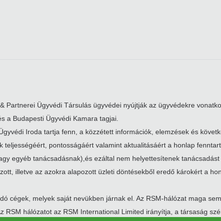
& Partnerei Ügyvédi Társulás ügyvédei nyújtják az ügyvédekre vonatko
s a Budapesti Ügyvédi Kamara tagjai.
yvédi Iroda tartja fenn, a közzétett információk, elemzések és követke
ok teljességéért, pontosságáért valamint aktualitásáért a honlap fenntar
agy egyéb tanácsadásnak),és ezáltal nem helyettesítenek tanácsadást
ott, illetve az azokra alapozott üzleti döntésekből eredő károkért a hon
sadó cégek, melyek saját nevükben járnak el. Az RSM-hálózat maga se
 Az RSM hálózatot az RSM International Limited irányítja, a társaság 