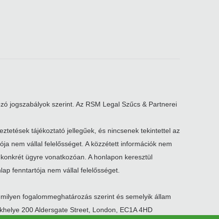
zó jogszabályok szerint. Az RSM Legal Szűcs & Partnerei
ztetések tájékoztató jellegűek, és nincsenek tekintettel az
tója nem vállal felelősséget. A közzétett információk nem
 konkrét ügyre vonatkozóan. A honlapon keresztül
lap fenntartója nem vállal felelősséget.
mmilyen fogalommeghatározás szerint és semelyik állam
székhelye 200 Aldersgate Street, London, EC1A 4HD