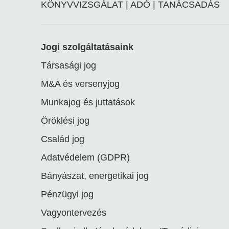
KÖNYVVIZSGÁLAT | ADÓ | TANÁCSADÁS
Footer
Jogi szolgáltatásaink
Társasági jog
linkek
M&A és versenyjog
Munkajog és juttatások
Öröklési jog
Család jog
Adatvédelem (GDPR)
Bányászat, energetikai jog
Pénzügyi jog
Vagyontervezés