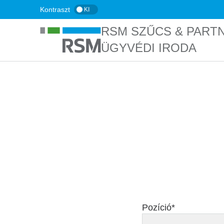
Ugrás
Kontraszt
KI
a
RSM SZŰCS & PART
tartalomra
ÜGYVÉDI IRODA
FŐOLDAL
KARRIER
Jelentkezés a po
Pozíció