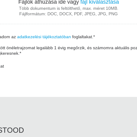
Fájlok áthúzása ide vagy
fájl kiválasztása
Több dokumentum is feltölthető, max. méret 10MB.
Fájlformátum: DOC, DOCX, PDF, JPEG, JPG, PNG
gadom az
adatkezelési tájékoztatóban
foglaltakat.
tött önéletrajzomat legalább 1 évig megőrzik, és számomra aktuális po
keresnek.
dat
RSTOOD