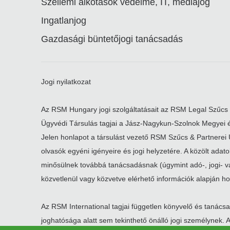
Szellemi alkotások védelme, IT, médiajog
Ingatlanjog
Gazdasági büntetőjogi tanácsadás
Jogi nyilatkozat
Az RSM Hungary jogi szolgáltatásait az RSM Legal Szűcs 
Ügyvédi Társulás tagjai a Jász-Nagykun-Szolnok Megyei é
Jelen honlapot a társulást vezető RSM Szűcs & Partnerei Üg
olvasók egyéni igényeire és jogi helyzetére. A közölt adat
minősülnek továbbá tanácsadásnak (úgymint adó-, jogi- v
közvetlenül vagy közvetve elérhető információk alapján hoz
Az RSM International tagjai független könyvelő és tanác
joghatósága alatt sem tekinthető önálló jogi személynek.